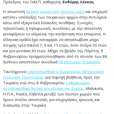
Πρόεδρος του ΟΑΣΠ, καθηγητής
Ευθύμης Λέκκας
.
Η αποστολή
έφτασε πρώτη στη γείτονα χώρα
και επιχειρεί
κατόπιν υπόδειξης των τουρκινών αρχών στην Αντιόχεια
κάτω από εξαιρετικά δύσκολες συνθήκες. Συνεχείς
τηλεοπτικές ή τηλεφωνικές συνδέσεις με την αποστολή
μεταφέρουν το κλίμα και την κατάσταση που επικρατεί. Η
ελληνική ομάδα έχει καταφέρει να απεγκλωβίσει μέχρι
στιγμής τρία παιδιά 7, 9 και 15 ετών, έναν άνδρα 50 ετών
και μία γυναίκα 30 ετών. Μέχρι το βράδυ της Πέμπτης 9
Φεβρουαρίου πραγματοποιήθηκαν από το σύνολο των 88
διεθνών αποστολών συνολικά
58 επιτυχείς διασώσεις
.
Ταυτόχρονα
ενεργοποιήθηκε ο Ευρωπαϊκός Μηχανισμός
Πολιτικής Προστασίας
για παροχή βοήθειας προς την
Τουρκία, ενώ στις 8 Φεβροαυρίου
ο Μηχανισμός
ανταποκρίθηκε θετικά στο αίτημα της Συρίας
. Μαλαισία,
Η.Π.Α., Ρωσία, Ελβετία μεταξύ των λοιπών χωρών που
έχουν στείλει αποστολές για επιχειρήσεις έρευνας και
διάσωσης στην Τουρκία.