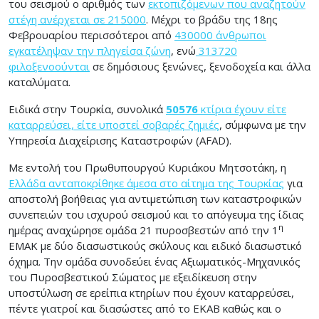
του σεισμού ο αριθμός των
εκτοπιζόμενων που αναζητούν
στέγη ανέρχεται σε 215000
. Μέχρι το βράδυ της 18ης
Φεβρουαρίου περισσότεροι από
430000 άνθρωποι
εγκατέληψαν την πληγείσα ζώνη
, ενώ
313720
φιλοξενοούνται
σε δημόσιους ξενώνες, ξενοδοχεία και άλλα
καταλύματα.
Ειδικά στην Τουρκία, συνολικά
50576
κτίρια έχουν είτε
καταρρεύσει, είτε υποστεί σοβαρές ζημιές
, σύμφωνα με την
Υπηρεσία Διαχείρισης Καταστροφών (AFAD).
Με εντολή του Πρωθυπουργού Κυριάκου Μητσοτάκη, η
Ελλάδα ανταποκρίθηκε άμεσα στο αίτημα της Τουρκίας
για
αποστολή βοήθειας για αντιμετώπιση των καταστροφικών
συνεπειών του ισχυρού σεισμού και το απόγευμα της ίδιας
η
ημέρας αναχώρησε ομάδα 21 πυροσβεστών από την 1
ΕΜΑΚ με δύο διασωστικούς σκύλους και ειδικό διασωστικό
όχημα. Την ομάδα συνοδεύει ένας Αξιωματικός-Μηχανικός
του Πυροσβεστικού Σώματος με εξειδίκευση στην
υποστύλωση σε ερείπια κτηρίων που έχουν καταρρεύσει,
πέντε γιατροί και διασώστες από το ΕΚΑΒ καθώς και ο