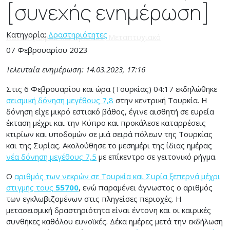
[συνεχής ενημέρωση]
Κατηγορία:
Δραστηριότητες
07 Φεβρουαρίου 2023
Τελευταία ενημέρωση: 14.03.2023, 17:16
Στις 6 Φεβρουαρίου και ώρα (Τουρκίας) 04:17 εκδηλώθηκε
σεισμική δόνηση μεγέθους 7,8
στην κεντρική Τουρκία. Η
δόνηση είχε μικρό εστιακό βάθος, έγινε αισθητή σε ευρεία
έκταση μέχρι και την Κύπρο και προκάλεσε καταρρέσεις
κτιρίων και υποδομών σε μιά σειρά πόλεων της Τουρκίας
και της Συρίας. Ακολούθησε το μεσημέρι της ίδιας ημέρας
νέα δόνηση μεγέθους 7,5
με επίκεντρο σε γειτονικό ρήγμα.
Ο
αριθμός των νεκρών σε Τουρκία και Συρία ξεπερνά μέχρι
στιγμής τους
55700
, ενώ παραμένει άγνωστος ο αριθμός
των εγκλωβιζομένων στις πληγείσες περιοχές. Η
μετασεισμική δραστηριότητα είναι έντονη και οι καιρικές
συνθήκες καθόλου ευνοϊκές. Δέκα ημέρες μετά την εκδήλωση