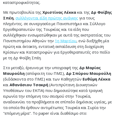
καταστροφικότητας.
Με πρωτοβουλία της
Χριστίνας Λέκκα
και της
Δρ Φοίβης
Σπέη
,
συλλέγονται είδη πρώτης ανάγκης
για τους
πληγέντες. σε συνεργασία με Πανεπιστήμιο και Σύλλογο
Εργοθεραπευτών της Τουρκίας και τα είδη που
συλλέχθηκαν ενσωματώθηκαν με αυτά της εκστρατείας του
Πανεπιστημίου Αθηνών την
1η Μαρτίου
, ενώ διεξήχθη μία
πρώτη και έκτακτη, εντατική εκπαίδευση στη διαχείριση
Κρίσεων και Καταστροφών για Εργοθεραπευτές στο πεδίο
με τη Δρ Φοίβη Σπέη.
Στο μεταξύ, έρευνα με την υπογραφή της
Δρ Μαρίας
Μαυρούλη
(απόφοιτη του ΠΜΣ),
Δρ Σπύρου Μαυρούλη
(διδάσκοντα στο ΠΜΣ) και των Καθηγητών
Ευθύμη Λέκκα
και
Αθανάσιου Τσακρή
(Αντιπρύτανη Διοικητικών
Υποθέσεων του ΕΚΠΑ) που δημοσιεύτηκε κατά τραγική
ειρωνία την επόμενη του σεισμού στην Τουρκία,
αναδεικνύει τα προβλήματα σε επίπεδο δημόσιας υγείας, με
τα οποία θα έρθουν αντιμέτωπες Τουρκία και Συρία την
"επόμενη μέρα". Το paper είναι διαθέσιμο στο: