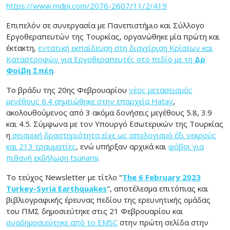
https://www.mdpi.com/2076-2607/11/2/419
Επιπελόν σε συνεργασία με Πανεπιστήμιο και Σύλλογο
Εργοθεραπευτών της Τουρκίας, οργανώθηκε μία πρώτη και
έκτακτη,
εντατική εκπαίδευση στη διαχείριση Κρίσεων και
Καταστροφών για Εργοθεραπευτές στο πεδίο με τη
Δρ
Φοίβη Σπέη
.
Το βράδυ της 20ης Φεβρουαρίου
νέος μετασεισμός
μεγέθους 6.4 σημειώθηκε στην επαρχεία Hatay
,
ακολουθούμενος από 3 ακόμα δονήσεις μεγέθους 5.8, 3.9
και 4.5. Σύμφωνα με τον Υπουργό Εσωτερικών της Τουρκίας
η
σεισμική δραστηριότητα είχε ως απολογισμό έξι νεκρούς
και 213 τραυματίες
, ενώ υπήρξαν αρχικά και
φόβοι για
πιθανή εκδήλωση tsunami
.
To τεύχος Newsletter με τίτλο "
The 6 February 2023
Turkey-Syria Earthquakes
", αποτέλεσμα επιτόπιας και
βιβλιογραφικής έρευνας πεδίου της ερευνητικής ομάδας
του ΠΜΣ δημοσιεύτηκε στις 21 Φεβρουαρίου και
αναδημοσιεύτηκε από το EMSC
στην πρώτη σελίδα στην