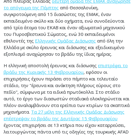
Από πλευράς Ελλάδας
δεύτερη ομάδα της ΕΜΑΚ αναχώρησε
το απόγευμα της Πέμπτης
από Θεσσαλονίκη,
συγκροτούμενη από 15 διασώστες της ΕΜΑΚ, έναν
εκπαιδευμένο σκύλο και δύο οχήματα, ενώ συνοδεύονται
από τρία άτομα του ΕΚΑΒ και έναν αξιωματικό μηχανικού
του Πυροσβεστικού Σώματος, ενώ 30 εκπαιδευμένοι
εθελοντές της
Ελληνικής Ομάδας Διάσωσης
από όλη την
Ελλάδα με σκύλο έρευνας και διάσωσης και εξειδικευμένο
εξοπλισμό αναχώρησαν το βράδυ της ίδιας ημέρας.
Η ελληνική αποστολή έρευνας και διάσωσης
επιστρέφει το
βράδυ της Κυριακής 13 Φεβρουαρίου
, εφόσον οι
επιχειρήσεις έχουν περάσει στο πέμπτο και τελευταίο
στάδιο, την "έρευνα και ανάκτηση πλήρους εύρους στο
πεδίο", σύμφωνα με τα ειδικά πρωτόκολλα. Στο στάδιο
αυτό, το έργο των διασωστών σταδιακά ολοκληρώνεται και
πλέον αναλαμβάνουν στα ερείπια των κτιρίων τα σκαπτικά
μηχανήματα.
Τα 27 μέλη της Ελληνικής Ομάδας Διάσωσης
επέστρεψαν το βράδυ της Δευτέρας 15 Φεβρουαρίου
έχοντας επιχειρήσει σε 13 κτήρια που είχαν καταρρεύσει,
λειτουργώντας πάντα υπό τις οδηγίες της τουρκικής AFAD