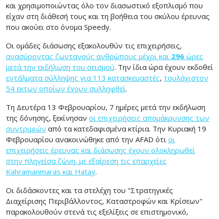
και χρησιμοποιώντας όλο τον διασωστικό εξοπλισμό που
είχαν στη διάθεσή τους και τη βοήθεια του σκύλου έρευνας
που ακούει στο όνομα Speedy.
Οι ομάδες διάσωσης εξακολουθύν τις επιχειρήσεις,
ανασύροντας ζωντανούς ανθρώπους μέχρι και
296
ώρες
μετά την εκδήλωση του σεισμού
. Την ίδια ώρα έχουν εκδοθεί
εντάλματα σύλληψης για 113 κατασκευαστές
,
τουλάχιστον
54 εκτων οποίων έχουν συλληφθεί
.
Τη Δευτέρα 13 Φεβρουαρίου, 7 ημέρες μετά την εκδήλωση
της δόνησης, ξεκίνησαν
οι επιχειρήσεις απομάκρυνσης των
συντριμιών
από τα κατεδαφισμένα κτίρια. Την Κυριακή 19
Φεβρουαρίου ανακοινώθηκε από την AFAD ότι
οι
επιχειρήσεις έρευνας και διάσωσης έχουν ολοκληρωθεί
στην πληγείσα ζώνη, με εξαίρεση τις επαρχείες
Kahramanmaras και Hatay
.
Οι διδάσκοντες και τα στελέχη του "Στρατηγικές
Διαχείρισης Περιβάλλοντος, Καταστροφών και Κρίσεων"
παρακολουθούν στενά τις εξελίξεις σε επιστημονικό,