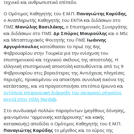
τεχνικό και ανθρωπιστικό επίπεδο.
Ο Ομότιμος Καθηγητής του Ε.Μ.Π.
Παναγιώτης Καρύδης
,
ο Αναπληρωτής Καθηγητής του ΕΚΠΑ και διδάσκων στο
ΠΜΣ
Μανώλης Βασιλάκης,
ο Επιστημονικός Συνεργάτης
και διδάσκων στο ΠΜΣ
Δρ Σπύρος Μαυρούλης
και ο MSc
και Μεταπτυχιακός Φοιτητής του ΠΜΣ
Ιωάννης
Αργυρόπουλος
κατεύθασαν το πρωί της 8ης
Φεβρουαρίου στην Τουρκία για την ενίσχυση του
επιστημονικού και τεχνικού σκέλους της αποστολής. Η
ελληνική επιστημονική αποστολή κατευθύνεται από τις 9
Φεβρουαρίου στις βορειότερες της Αντιόχειας πληγείσες
περιοχές, προκειμένου να αποκτήσει συνολική εικόνα της
κατάστασης, και να πραγατοποιήσει επιτόπια έρευνα και
εντόπισε επιφανειακή διάρρηξη του σεισμικού ρήγματος
κοντά στην πόλη Nurdağı
.
Στο συνδυασμό πολλών παραγόντων (μεγέθους δόνησης,
φαινομένου "αρμονικής κατάρρευσης" και κακής
κατασκευής) αποδίδει ο Ομότιμος Καθηγητής του Ε.Μ.Π.
Παναγιώτης Καρύδης
το μέγεθος και το εύρος της