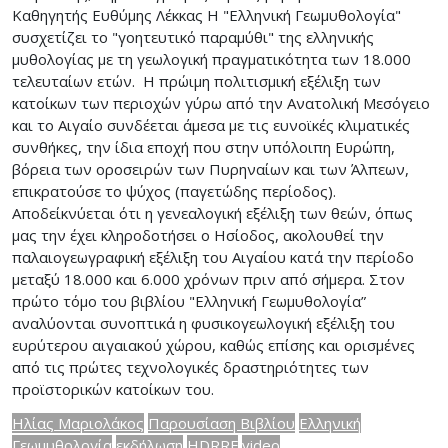
Καθηγητής Ευθύμης Λέκκας Η "Ελληνική Γεωμυθολογία"
συσχετίζει το "γοητευτικό παραμύθι" της ελληνικής
μυθολογίας με τη γεωλογική πραγματικότητα των 18.000
τελευταίων ετών. Η πρώιμη πολιτισμική εξέλιξη των
κατοίκων των περιοχών γύρω από την Ανατολική Μεσόγειο
και το Αιγαίο συνδέεται άμεσα με τις ευνοϊκές κλιματικές
συνθήκες, την ίδια εποχή που στην υπόλοιπη Ευρώπη,
βόρεια των οροσειρών των Πυρηναίων και των Άλπεων,
επικρατούσε το ψύχος (παγετώδης περίοδος).
Αποδείκνύεται ότι η γενεαλογική εξέλιξη των θεών, όπως
μας την έχει κληροδοτήσει ο Ησίοδος, ακολουθεί την
παλαιογεωγραφική εξέλιξη του Αιγαίου κατά την περίοδο
μεταξύ 18.000 και 6.000 χρόνων πριν από σήμερα. Στον
πρώτο τόμο του βιβλίου "Ελληνική Γεωμυθολογία”
αναλύονται συνοπτικά η φυσικογεωλογική εξέλιξη του
ευρύτερου αιγαιακού χώρου, καθώς επίσης και ορισμένες
από τις πρώτες τεχνολογικές δραστηριότητες των
προϊστορικών κατοίκων του.
Ηλίας Μαριολάκος
Παρουσίαση Βιβλίου
Ελληνική
Γεωμυθολογία
εκδήλωση
HDRRF
video