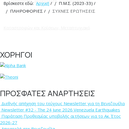
Βρίσκεστε εδώ:
Αρχική
/
Π.Μ.Σ. (2023-33)
/
ΠΛΗΡΟΦΟΡΙΕΣ
/
ΣΥΧΝΕΣ ΕΡΩΤΗΣΕΙΣ
ΧΟΡΗΓΟΙ
ΠΡΟΣΦΑΤΕΣ ΑΝΑΡΤΗΣΕΙΣ
Διεθνής απήχηση του τεύχους Newsletter για τη Βενεζουέλα
Newsletter #32 - The 24 June 2026 Venezuela Earthquakes
Παράταση Προθεσμίας υποβολής αιτήσεων για το Ακ. Έτος
2026-27
Αποστολή στη Βενεζουέλα