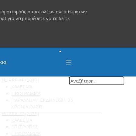
αυτοματισμούς αποστολέων ανεπιθύμητων
pt για να μπορέσετε να τη δείτε.
RRF
HDRRF #1 (2017)
ΚΑΛΕΣΜΑ
ΠΡΟΓΡΑΜΜΑ
ΠΑΡΑΛΛΗΛΗ ΕΚΔΗΛΩΣΗ: 35
ΧΡΟΝΙΑ ΟΑΣΠ
HDRRF #2 (2019)
ΚΑΛΕΣΜΑ
ΕΠΙΤΡΟΠΕΣ
ΠΡΟΓΡΑΜΜΑ