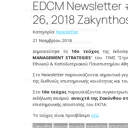
EDCM Newsletter 
ΟΔΗΓΟΣ ΣΠΟΥΔΩΝ 2023-24
ΑΝΤΙΚΕΙΜΕΝΑ
26, 2018 Zakyntho
ΣΠΟΥΔΩΝ
Ειδίκευση 1: Διαχείριση
Κινδύνων, Καταστροφών και
Κατηγορία:
Newsletter
Κρίσεων
21 Νοεμβρίου 2018
Ειδίκευση 2: Εκπαιδευτικές
Πολιτικές για την Κλιματική
Δημοσιεύτηκε το
10ο τεύχος
της έκδοση
Κρίση και το Περιβάλλον
MANAGEMENT STRATEGIES
" του ΠΜΣ "Στρα
Ειδίκευση 3: Κλιματική Κρίση,
Εθνικού & Καποδιστριακού Πανεπιστημίου Αθ
Διαχείριση Περιβάλλοντος
και Διακυβέρνηση
Στο Newsletter παρουσιάζονται σημαντικά γεγ
ΣΤΕΛΕΧΩΣΗ
της διεθνούς επιστημονικής κοινότητας και του
ΣΥΝΤΟΝΙΣΤΙΚΗ ΕΠΙΤΡΟΠΗ
Στο
ΔΙΔΑΚΤΙΚΟ -
10ο τεύχος
παρουσιάζονται συγκεντρωτικ
εκδήλωση σεισμού
ΕΠΙΣΤΗΜΟΝΙΚΟ
ανοιχτά της Ζακύνθου στ
επιστημονικής αποστολής του ΕΚΠΑ.
ΠΡΟΣΩΠΙΚΟ
ΔΙΟΙΚΗΤΙΚΟ -ΤΕΧΝΙΚΟ
Tο τεύχος είναι προσβάσιμο
εδώ
ΠΡΟΣΩΠΙΚΟ
ΣΥΧΝΕΣ ΕΡΩΤΗΣΕΙΣ
Ζάκυνθος
έρευνα
σεισμός
newsletter
αποστολ