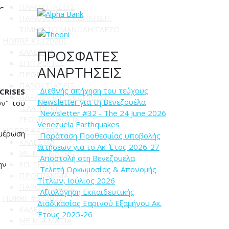
r
ΠΑΡΟΥΣΙΑΣΕΙΣ
ΠΑΡΑΛΛΗΛΗ ΕΚΔΗΛΩΣΗ:
ΤΙΜΗ ΣΤΟ ΜΑΝΩΛΗ ΓΛΕΖΟ
HDRRF #3 (2020)
ΠΡΟΣΦΑΤΕΣ
ΚΑΛΕΣΜΑ
ΕΠΙΤΡΟΠΕΣ
ΑΝΑΡΤΗΣΕΙΣ
ΠΡΟΓΡΑΜΜΑ
ΠΑΡΟΥΣΙΑΣΕΙΣ
Διεθνής απήχηση του τεύχους
CRISES
ΠΑΡΑΛΛΗΛΗ ΕΚΔΗΛΩΣΗ:
Newsletter για τη Βενεζουέλα
ν" του
"ΕΛΛΗΝΙΚΗ
Newsletter #32 - The 24 June 2026
ΓΕΩΜΥΘΟΛΟΓΙΑ"
Venezuela Earthquakes
HDRRF #4 (2021)
ημέρωση
Παράταση Προθεσμίας υποβολής
ΚΑΛΕΣΜΑ
αιτήσεων για το Ακ. Έτος 2026-27
ME MIA MATIA
Αποστολή στη Βενεζουέλα
ην
ΕΠΙΤΡΟΠΕΣ
Tελετή Ορκωμοσίας & Απονομής
ΠΡΟΓΡΑΜΜΑ
Τίτλων, Ιούλιος 2026
ΠΑΡΟΥΣΙΑΣΕΙΣ
Αξιολόγηση Εκπαιδευτικής
HDRRF #5 (2022)
Διαδικασίας Εαρινού Εξαμήνου Ακ.
ΚΑΛΕΣΜΑ
Έτους 2025-26
ME MIA MATIA