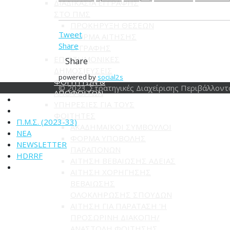
ΔΙΑΔΙΚΑΣΙΑ ΕΓΓΡΑΦΗΣ
ΣΤΟ ΠΜΣ
ΠΡΟΚΗΡΥΞΗ ΘΕΣΕΩΝ
Tweet
ΦΟΡΜΑ ΑΙΤΗΣΗΣ
Share
ΕΓΓΡΑΦΗΣ
ΕΠΙΣΤΗΜΟΝΙΚΕΣ
Share
ΔΗΜΟΣΙΕΥΣΕΙΣ
powered by
social2s
ΦΟΙΤΗΤΩΝ &
© 2023. Στρατηγικές Διαχείρισης Περιβάλλοντ
ΑΠΟΦΟΙΤΩΝ
ΥΠΗΡΕΣΙΕΣ ΓΙΑ ΤΟΥΣ
ΦΟΙΤΗΤΕΣ
Π.Μ.Σ. (2023-33)
ΑΚΑΔΗΜΑΪΚΟΙ ΣΥΜΒΟΥΛΟΙ
ΝΕΑ
ΦΟΡΜΑ ΥΠΟΒΟΛΗΣ
NEWSLETTER
ΠΑΡΑΠΟΝΩΝ
HDRRF
ΑΙΤΗΣΗ ΒΕΒΑΙΩΣΗΣ ΑΔΕΙΑΣ
ΑΙΤΗΣΗ ΧΟΡΗΓΗΣΗΣ
ΒΕΒΑΙΩΣΗΣ
ΟΛΟΚΛΗΡΩΣΗΣ ΣΠΟΥΔΩΝ
ΑΙΤΗΣΗ ΓΙΑ ΠΑΡΑΤΑΣΗ 'Η
ΠΡΟΣΩΡΙΝΗ ΔΙΑΚΟΠΗ/
ΑΝΑΣΤΟΛΗ ΦΟΙΤΗΣΗΣ