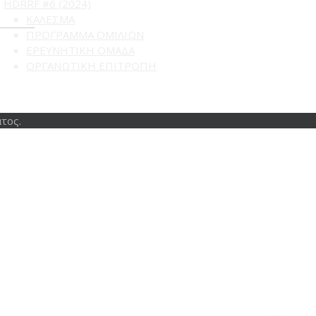
HDRRF #6 (2024)
ΚΑΛΕΣΜΑ
ΠΡΟΓΡΑΜΜΑ ΟΜΙΛΙΩΝ
ΕΡΕΥΝΗΤΙΚΗ ΟΜΑΔΑ
ΟΡΓΑΝΩΤΙΚΗ ΕΠΙΤΡΟΠΗ
τος.