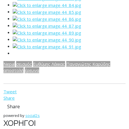
Nepal
σεισμός
Ευθύμης Λέκκας
Παναγιώτης Καρύδης
αποστολή
έρευνα
Tweet
Share
Share
powered by
social2s
ΧΟΡΗΓΟΙ